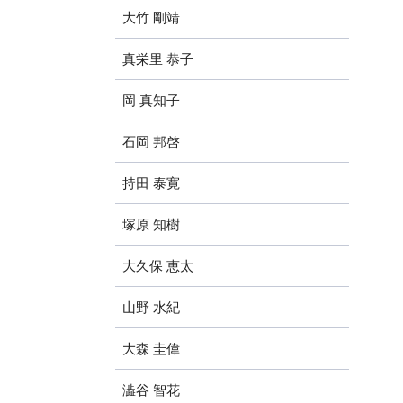
大竹 剛靖
真栄里 恭子
岡 真知子
石岡 邦啓
持田 泰寛
塚原 知樹
大久保 恵太
山野 水紀
大森 圭偉
澁谷 智花