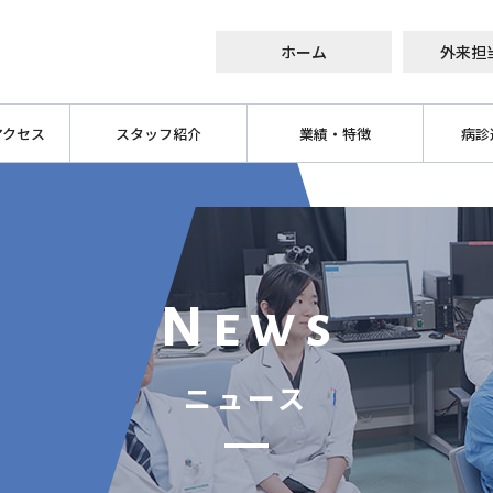
ホーム
外来担
アクセス
スタッフ紹介
業績・特徴
病診
小林 修三
腎臓内科
臨床治
日髙 寿美
腎移植
CKD（
塚本 雄介
腹膜透析
大竹 剛靖
血液透析
News
真栄里 恭子
腎疾患並びに腎疾患に合併する疾患
医療等
ニュース
岡 真知子
石岡 邦啓
持田 泰寛