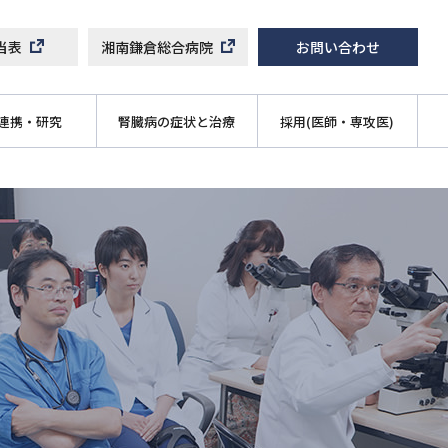
当表
湘南鎌倉総合病院
お問い合わせ
連携・研究
腎臓病の症状と治療
採用(医師・専攻医)
験または臨床研究のご協力お願い
腎生検
研修プログラム
診療連携パス）
腎動脈狭窄症
内科専攻医の日々
腹膜透析
特別連携施設での研修について
血液透析
先輩からのメッセージ
の再生
腎不全
ローテーターからのメッセージ
IgA腎症
フォトギャラリー
腎炎
[専攻医] 募集要項
[医師スタッフ] 募集要項