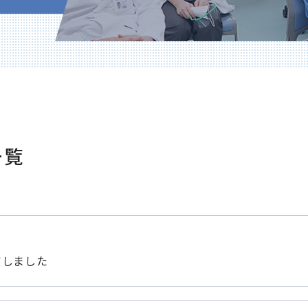
塚原 知樹
大久保 恵太
山野 水紀
大森 圭偉
澁谷 智花
一覧
鳥越 浩実
大杉 真衣
加藤 惇
吉見 公志
賞しました
守矢 英和
柳内 充