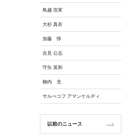
鳥越 浩実
大杉 真衣
加藤 惇
吉見 公志
守矢 英和
柳内 充
サルべコフ アマンケルヂィ
以前のニュース